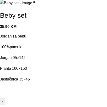
Beby set
35,90
KM
Jorgan za bebu
100%pamuk
Jorgan 95×145
Plahta 100×150
Jastučnica 35×45