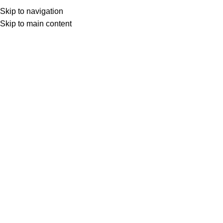
Besplatna dostava iznad 149.00 KM
Skip to navigation
Skip to main content
0
items
0,00
K
Search
Home
»
Shop
»
Posteljina Gloria Bijeli Hibiskus Tirkizna
Back to products
Rasprodano