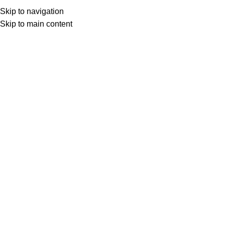
Besplatna dostava iznad 149.00 KM
Skip to navigation
Skip to main content
0
items
0,00
K
Search
Home
»
tepisi od polipropilena
Prikaz svih 5 rezultata
Show sidebar
Show
All
-30%
-30%