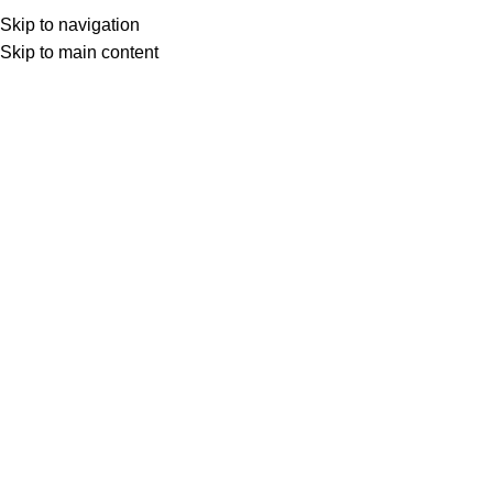
Besplatna dostava iznad 149.00 KM
Skip to navigation
Skip to main content
0
items
0,00
K
Search
Home
»
tradicionalni tepih
Prikaz svih 2 rezultata
Show sidebar
Show
All